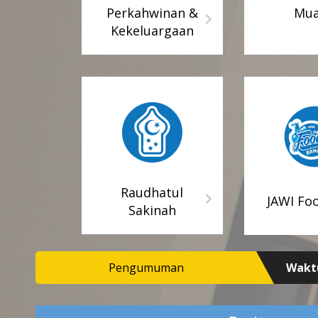
Perkahwinan &
Mua
Kekeluargaan
Waktu Operas
1.00 
Suka
Khidm
Raudhatul
JAWI Fo
Kaunt
Sakinah
Waktu O
petang Waktu Rehat • Isnin – Khamis: 1.00 tengah hari– 2.00 petang • Jum
Pengumuman
Waktu Operas
1.00 
Suka
Khidm