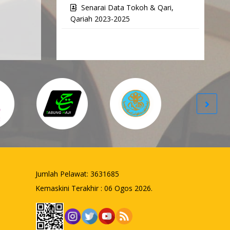
Senarai Data Tokoh & Qari,
Qariah 2023-2025
Jumlah Pelawat:
3631685
Kemaskini Terakhir : 06 Ogos 2026.