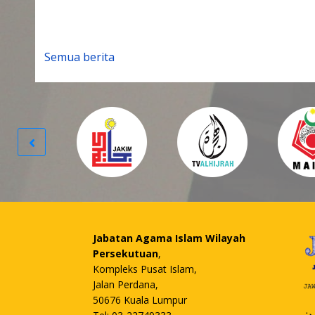
Semua berita
Jabatan Agama Islam Wilayah
Persekutuan
,
Kompleks Pusat Islam,
Jalan Perdana,
50676 Kuala Lumpur
،