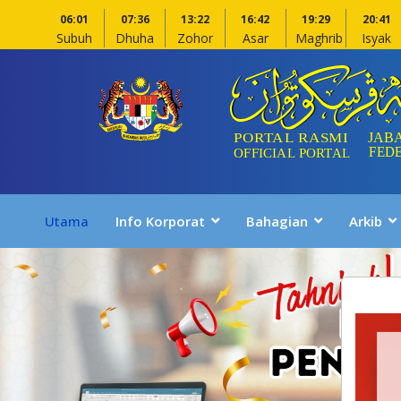
06:01
07:36
13:22
16:42
19:29
20:41
Subuh
Dhuha
Zohor
Asar
Maghrib
Isyak
Utama
Info Korporat
Bahagian
Arkib