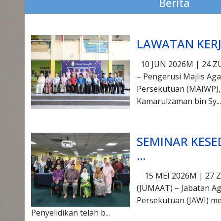
Berita
LAWATAN KERJ
10 JUN 2026M | 24 Z
– Pengerusi Majlis Ag
Persekutuan (MAIWP),
Kamarulzaman bin Sy...
SEMINAR KES
…
15 MEI 2026M | 27 
(JUMAAT) – Jabatan A
Persekutuan (JAWI) me
Penyelidikan telah b...