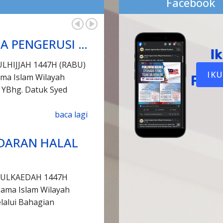
Facebook
A PENGERUSI …
ULHIJJAH 1447H (RABU)
IK
ama Islam Wilayah
 YBhg. Datuk Syed
baca lagi
EDARAN HALAL
ZULKAEDAH 1447H
gama Islam Wilayah
lalui Bahagian