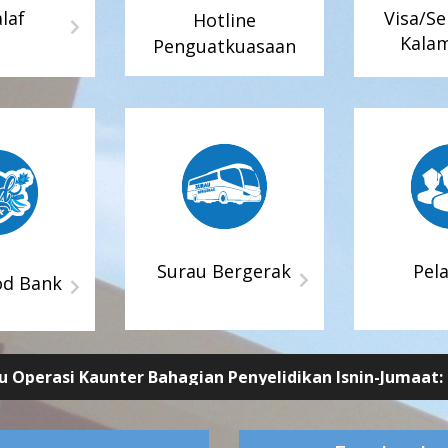
laf
Visa/S
Hotline
Kala
Penguatkuasaan
i Kaunter Bahagian Penyelidikan Isnin-Jumaat: 8.00 pagi - 4.30 petang Rehat: Isnin - Khamis :
- 2.00 petang Jumaat: 12.15 tengah hari - 2.45 petang
citanya dimaklumkan bahawa Jabatan Agama Islam Wil
at Keluarga, Sosial dan Komuniti(PKKSK) di UTC Pudu S
Surau Bergerak
Pel
od Bank
er Bahagian Pengurusan Dakwah (Cawangan Kebajikan S
perasi Kaunter Bahagian Perkahwinan dan Pembangunan Keluarga Isnin - Juma
aat: 12.15 tengah hari – 2.45
petang NO. GILIRAN AKHIR Sesi Pagi • Isnin - Kh
i Kaunter Bahagian Penyelidikan Isnin-Jumaat: 8.00 pagi - 4.30 petang Rehat: Isnin - Khamis :
- 2.00 petang Jumaat: 12.15 tengah hari - 2.45 petang
citanya dimaklumkan bahawa Jabatan Agama Islam Wil
at Keluarga, Sosial dan Komuniti(PKKSK) di UTC Pudu S