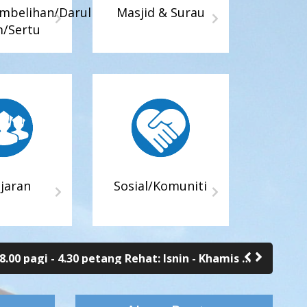
embelihan/Darul
Masjid & Surau
m/Sertu
ayah Persekutuan telah membuka Pusat
entral dan UTC Mini Keramat.
ajaran
Sosial/Komuniti
audara Baru) beroperasi pada: Isnin hingga
Jumaat: 8.30 pagi - 4.00 petang Rehat: • Isnin-Khamis:1.00 - 2.00 petang • Jumaat: 12.15 - 2.45 petang
at: 8.30 pagi – 4.30
ayah Persekutuan telah membuka Pusat
entral dan UTC Mini Keramat.