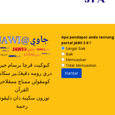
Apa pendapat anda tentang
portal JAWI 3.0 ?
Sangat Baik
Baik
Memuaskan
کبوکيت ڤرچا برسام جيرن
Tidak Memuaskan
دري رومه دڤيڠݢير سڬا
القرآن
رحمة