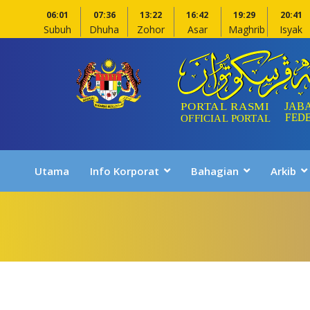
06:01
07:36
13:22
16:42
19:29
20:41
Subuh
Dhuha
Zohor
Asar
Maghrib
Isyak
Utama
Info Korporat
Bahagian
Arkib