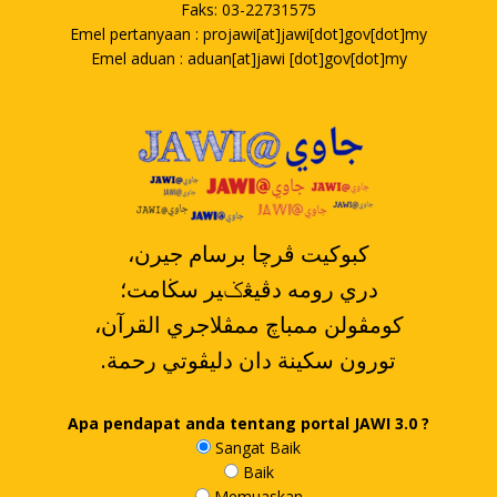
Faks: 03-22731575
Emel pertanyaan : projawi[at]jawi[dot]gov[dot]my
Emel aduan : aduan[at]jawi [dot]gov[dot]my
،کبوکيت ڤرچا برسام جيرن
دري رومه دڤيڠݢير سڬامت؛
،کومڤولن ممباچ ممڤلاجري القرآن
.تورون سکينة دان دليڤوتي رحمة
Apa pendapat anda tentang portal JAWI 3.0 ?
Sangat Baik
Baik
Memuaskan