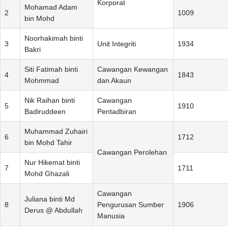
Korporat
Mohamad Adam
2
1009
bin Mohd
Noorhakimah binti
3
Unit Integriti
1934
Bakri
Siti Fatimah binti
Cawangan Kewangan
4
1843
Mohmmad
dan Akaun
Nik Raihan binti
Cawangan
5
1910
Badiruddeen
Pentadbiran
Muhammad Zuhairi
6
1712
bin Mohd Tahir
Cawangan Perolehan
Nur Hikemat binti
7
1711
Mohd Ghazali
Cawangan
Juliana binti Md
8
Pengurusan Sumber
1906
Derus @ Abdullah
Manusia