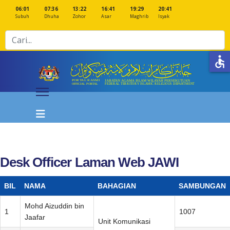
06:01
07:36
13:22
16:41
19:29
20:41
Subuh
Dhuha
Zohor
Asar
Maghrib
Isyak
Cari
accessible
Desk Officer Laman Web JAWI
BIL
NAMA
BAHAGIAN
SAMBUNGAN
Mohd Aizuddin bin
1
1007
Jaafar
Unit Komunikasi