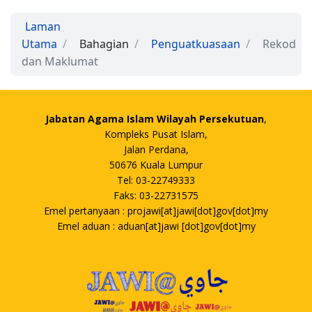
Laman
Utama
Bahagian
Penguatkuasaan
Rekod
dan Maklumat
Jabatan Agama Islam Wilayah Persekutuan
,
Kompleks Pusat Islam,
Jalan Perdana,
50676 Kuala Lumpur
Tel: 03-22749333
Faks: 03-22731575
Emel pertanyaan : projawi[at]jawi[dot]gov[dot]my
Emel aduan : aduan[at]jawi [dot]gov[dot]my