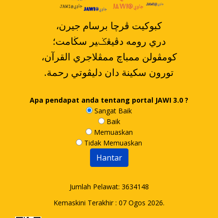
،کبوکيت ڤرچا برسام جيرن
دري رومه دڤيڠݢير سڬامت؛
،کومڤولن ممباچ ممڤلاجري القرآن
.تورون سکينة دان دليڤوتي رحمة
Apa pendapat anda tentang portal JAWI 3.0 ?
Sangat Baik
Baik
Memuaskan
Tidak Memuaskan
Jumlah Pelawat:
3634148
Kemaskini Terakhir : 07 Ogos 2026.