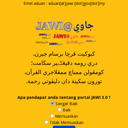
Emel aduan : aduan[at]jawi [dot]gov[dot]my
،کبوکيت ڤرچا برسام جيرن
دري رومه دڤيڠݢير سڬامت؛
،کومڤولن ممباچ ممڤلاجري القرآن
.تورون سکينة دان دليڤوتي رحمة
Apa pendapat anda tentang portal JAWI 3.0 ?
Sangat Baik
Baik
Memuaskan
Tidak Memuaskan