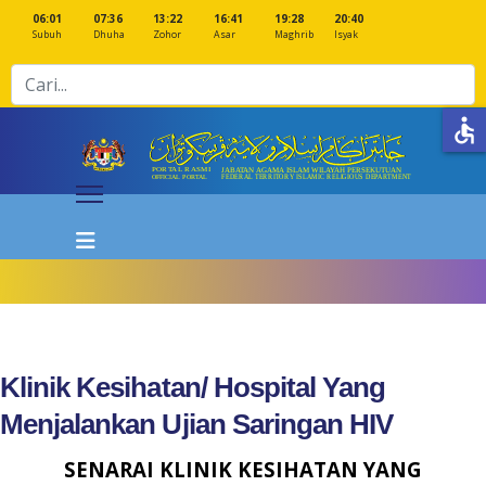
06:01
07:36
13:22
16:41
19:28
20:40
Subuh
Dhuha
Zohor
Asar
Maghrib
Isyak
Cari
accessible
Klinik Kesihatan/ Hospital Yang
Menjalankan Ujian Saringan HIV
S
E
NARAI KLINIK KESIHATAN YANG