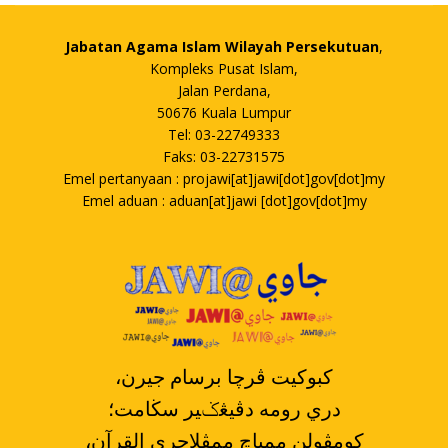
Jabatan Agama Islam Wilayah Persekutuan
,
Kompleks Pusat Islam,
Jalan Perdana,
50676 Kuala Lumpur
Tel: 03-22749333
Faks: 03-22731575
Emel pertanyaan : projawi[at]jawi[dot]gov[dot]my
Emel aduan : aduan[at]jawi [dot]gov[dot]my
،کبوکيت ڤرچا برسام جيرن
دري رومه دڤيڠݢير سڬامت؛
،کومڤولن ممباچ ممڤلاجري القرآن