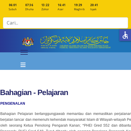
06:01
07:36
13:22
16:41
19:29
20:41
Subuh
Dhuha
Zohor
Asar
Maghrib
Isyak
Cari
accessible
Bahagian - Pelajaran
PENGENALAN
Bahagian Pelajaran bertanggungjawab memantau dan memastikan perjalanan
berjalan lancar dan memenuhi kehendak masyarakat Islam di Wilayah-wilayah Per
oleh seorang Ketua Penolong Pengarah Kanan; *PHEI Gred S52 dan dibantu