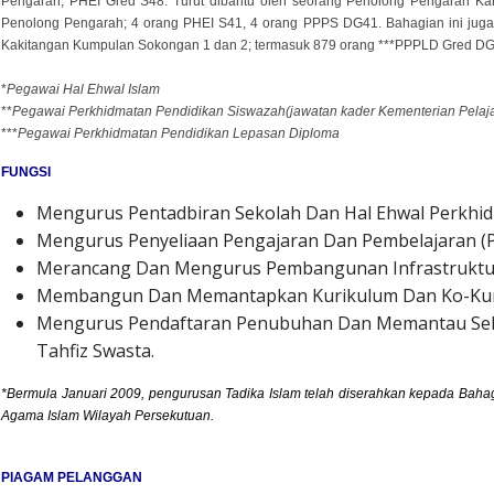
Pengarah; PHEI Gred S48. Turut dibantu oleh seorang Penolong Pengarah 
Penolong Pengarah; 4 orang PHEI S41, 4 orang PPPS DG41. Bahagian ini jug
Kakitangan Kumpulan Sokongan 1 dan 2; termasuk 879 orang ***PPPLD Gred 
*
Pegawai Hal Ehwal Islam
**
Pegawai Perkhidmatan Pendidikan Siswazah
(jawatan kader Kementerian Pelaj
***
Pegawai Perkhidmatan Pendidikan Lepasan Diploma
FUNGSI
Mengurus Pentadbiran Sekolah Dan Hal Ehwal Perkhi
Mengurus Penyeliaan Pengajaran Dan Pembelajaran (P
Merancang Dan Mengurus Pembangunan Infrastruktur D
Membangun Dan Memantapkan Kurikulum Dan Ko-Kur
Mengurus Pendaftaran Penubuhan Dan Memantau Se
Tahfiz Swasta.
*Bermula Januari 2009, pengurusan Tadika Islam telah diserahkan kepada Baha
Agama Islam Wilayah Persekutuan.
PIAGAM PELANGGAN