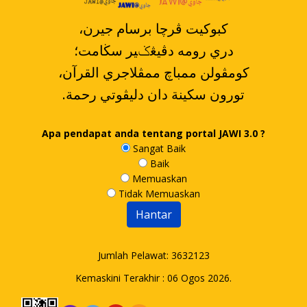
،کبوکيت ڤرچا برسام جيرن
دري رومه دڤيڠݢير سڬامت؛
،کومڤولن ممباچ ممڤلاجري القرآن
.تورون سکينة دان دليڤوتي رحمة
Apa pendapat anda tentang portal JAWI 3.0 ?
Sangat Baik
Baik
Memuaskan
Tidak Memuaskan
Jumlah Pelawat:
3632123
Kemaskini Terakhir : 06 Ogos 2026.