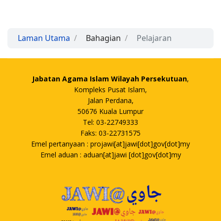
Laman Utama
Bahagian
Pelajaran
Jabatan Agama Islam Wilayah Persekutuan
,
Kompleks Pusat Islam,
Jalan Perdana,
50676 Kuala Lumpur
Tel: 03-22749333
Faks: 03-22731575
Emel pertanyaan : projawi[at]jawi[dot]gov[dot]my
Emel aduan : aduan[at]jawi [dot]gov[dot]my