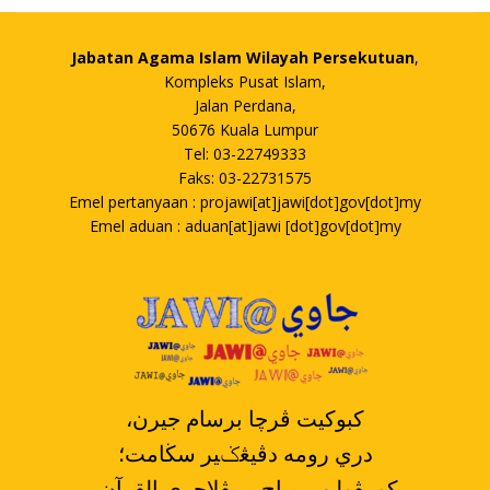
Jabatan Agama Islam Wilayah Persekutuan
,
Kompleks Pusat Islam,
Jalan Perdana,
50676 Kuala Lumpur
Tel: 03-22749333
Faks: 03-22731575
Emel pertanyaan : projawi[at]jawi[dot]gov[dot]my
Emel aduan : aduan[at]jawi [dot]gov[dot]my
،کبوکيت ڤرچا برسام جيرن
دري رومه دڤيڠݢير سڬامت؛
،کومڤولن ممباچ ممڤلاجري القرآن