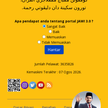
.تورون سکينة دان دليڤوتي رحمة
Apa pendapat anda tentang portal JAWI 3.0 ?
Sangat Baik
Baik
Memuaskan
Tidak Memuaskan
Jumlah Pelawat:
3635826
Kemaskini Terakhir : 07 Ogos 2026.
Dasar Privasi
Penafian
Dasar Keselamatan