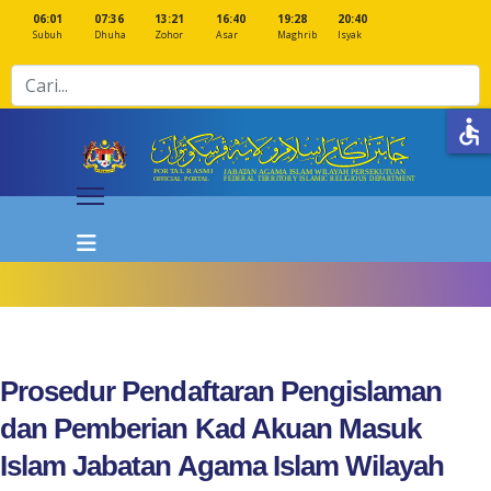
06:01
07:36
13:21
16:40
19:28
20:40
Subuh
Dhuha
Zohor
Asar
Maghrib
Isyak
Cari
accessible
Prosedur Pendaftaran Pengislaman
dan Pemberian Kad Akuan Masuk
Islam Jabatan Agama Islam Wilayah