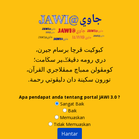
،کبوکيت ڤرچا برسام جيرن
دري رومه دڤيڠݢير سڬامت؛
،کومڤولن ممباچ ممڤلاجري القرآن
.تورون سکينة دان دليڤوتي رحمة
Apa pendapat anda tentang portal JAWI 3.0 ?
Sangat Baik
Baik
Memuaskan
Tidak Memuaskan