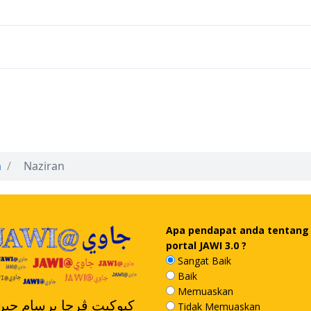
n
Naziran
Apa pendapat anda tentang
portal JAWI 3.0 ?
Sangat Baik
Baik
Memuaskan
کبوکيت ڤرچا برسام جيرن
Tidak Memuaskan