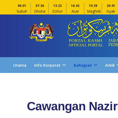
06:01
07:36
13:22
16:42
19:29
20:41
Subuh
Dhuha
Zohor
Asar
Maghrib
Isyak
Utama
Info Korporat
Bahagian
Arkib
Cawangan Nazi