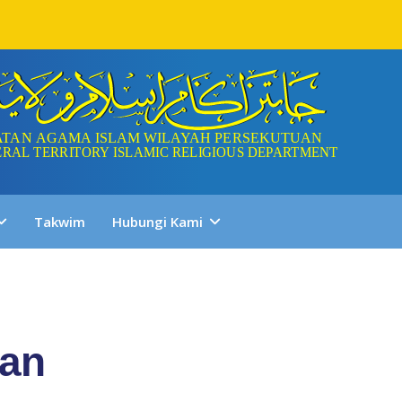
Takwim
Hubungi Kami
ran