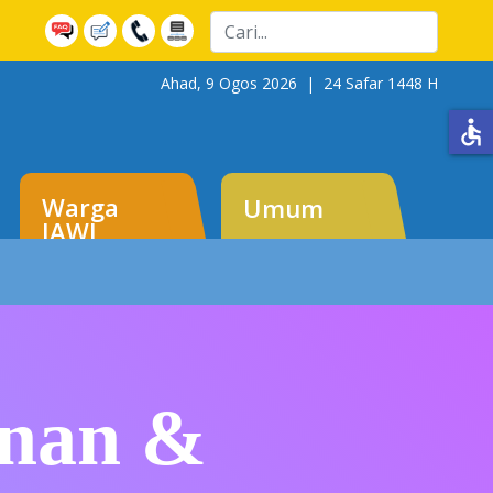
Cari
Ahad, 9 Ogos 2026 |
24 Safar 1448 H
accessible
Warga
Umum
JAWI
inan &