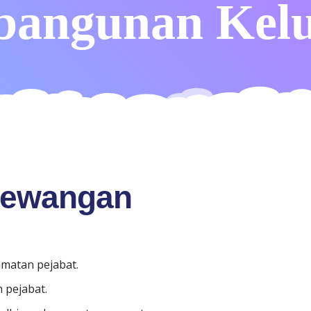
angunan Kel
Kewangan
matan pejabat.
 pejabat.