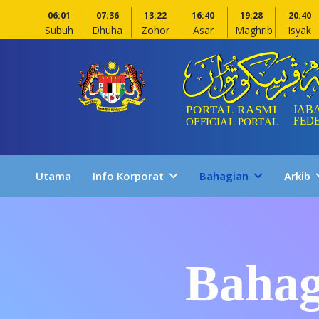
06:01
07:36
13:22
16:40
19:28
20:40
Subuh
Dhuha
Zohor
Asar
Maghrib
Isyak
Utama
Info Korporat
Bahagian
Arkib
Bahag