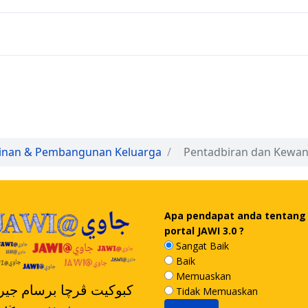
inan & Pembangunan Keluarga
Pentadbiran dan Kewa
Apa pendapat anda tentang
portal JAWI 3.0 ?
Sangat Baik
Baik
Memuaskan
کبوکيت ڤرچا برسام جيرن
Tidak Memuaskan