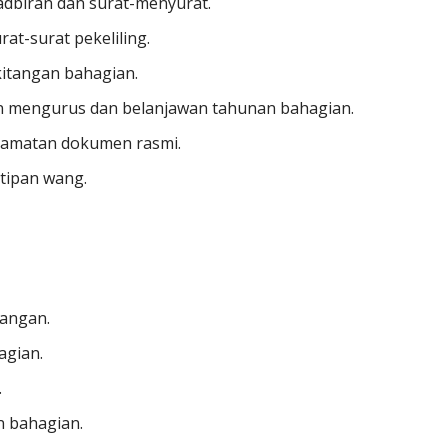
adbiran dan surat-menyurat.
at-surat pekeliling.
itangan bahagian.
 mengurus dan belanjawan tahunan bahagian.
lamatan dokumen rasmi.
tipan wang.
tangan.
agian.
.
n bahagian.