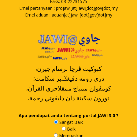
Faks: 03-22731575
Emel pertanyaan : projawi[at]jawi[dot]gov[dot]my
Emel aduan : aduan[at]jawi [dot]gov[dot]my
،کبوکيت ڤرچا برسام جيرن
دري رومه دڤيڠݢير سڬامت؛
،کومڤولن ممباچ ممڤلاجري القرآن
.تورون سکينة دان دليڤوتي رحمة
Apa pendapat anda tentang portal JAWI 3.0 ?
Sangat Baik
Baik
Memuaskan