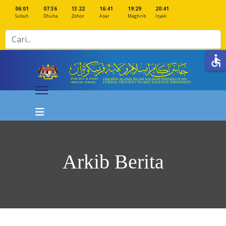
06:01
07:36
13:22
16:41
19:29
20:41
Subuh
Dhuha
Zohor
Asar
Maghrib
Isyak
Cari
accessible
Arkib Berita