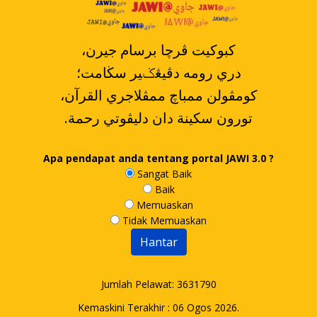
،کبوکيت ڤرچا برسام جيرن
دري رومه دڤيڠݢير سڬامت؛
،کومڤولن ممباچ ممڤلاجري القرآن
.تورون سکينة دان دليڤوتي رحمة
Apa pendapat anda tentang portal JAWI 3.0 ?
Sangat Baik
Baik
Memuaskan
Tidak Memuaskan
Jumlah Pelawat:
3631790
Kemaskini Terakhir : 06 Ogos 2026.