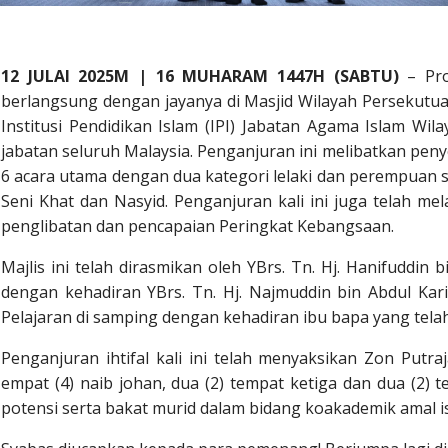
12 JULAI 2025M | 16 MUHARAM 1447H (SABTU)
– Pro
berlangsung dengan jayanya di Masjid Wilayah Persekutua
Institusi Pendidikan Islam (IPI) Jabatan Agama Islam Wi
jabatan seluruh Malaysia. Penganjuran ini melibatkan pen
6 acara utama dengan dua kategori lelaki dan perempuan se
Seni Khat dan Nasyid. Penganjuran kali ini juga telah me
penglibatan dan pencapaian Peringkat Kebangsaan.
Majlis ini telah dirasmikan oleh YBrs. Tn. Hj. Hanifuddi
dengan kehadiran YBrs. Tn. Hj. Najmuddin bin Abdul Ka
Pelajaran di samping dengan kehadiran ibu bapa yang tela
Penganjuran ihtifal kali ini telah menyaksikan Zon Putr
empat (4) naib johan, dua (2) tempat ketiga dan dua (2) 
potensi serta bakat murid dalam bidang koakademik amal isl