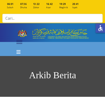
06:01
07:36
13:22
16:42
19:29
20:41
Subuh
Dhuha
Zohor
Asar
Maghrib
Isyak
Cari
accessible
Arkib Berita