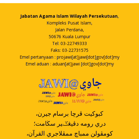
Jabatan Agama Islam Wilayah Persekutuan
,
Kompleks Pusat Islam,
Jalan Perdana,
50676 Kuala Lumpur
Tel: 03-22749333
Faks: 03-22731575
Emel pertanyaan : projawi[at]jawi[dot]gov[dot]my
Emel aduan : aduan[at]jawi [dot]gov[dot]my
،کبوکيت ڤرچا برسام جيرن
دري رومه دڤيڠݢير سڬامت؛
،کومڤولن ممباچ ممڤلاجري القرآن