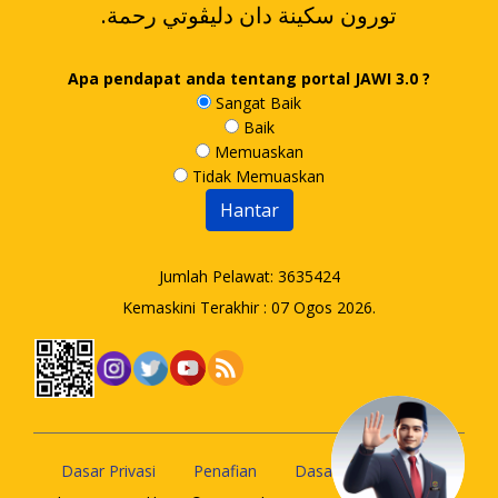
.تورون سکينة دان دليڤوتي رحمة
Apa pendapat anda tentang portal JAWI 3.0 ?
Sangat Baik
Baik
Memuaskan
Tidak Memuaskan
Jumlah Pelawat:
3635424
Kemaskini Terakhir : 07 Ogos 2026.
Dasar Privasi
Penafian
Dasar Keselamatan