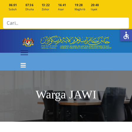
06:01
07:36
13:22
16:41
19:28
20:40
Subuh
Dhuha
Zohor
Asar
Maghrib
Isyak
Cari
accessible
Warga JAWI