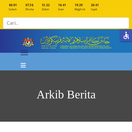
06:01
07:36
13:22
16:41
19:29
20:41
Subuh
Dhuha
Zohor
Asar
Maghrib
Isyak
Cari
accessible
Arkib Berita