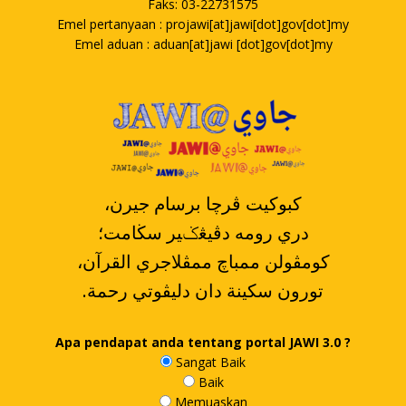
Faks: 03-22731575
Emel pertanyaan : projawi[at]jawi[dot]gov[dot]my
Emel aduan : aduan[at]jawi [dot]gov[dot]my
،کبوکيت ڤرچا برسام جيرن
دري رومه دڤيڠݢير سڬامت؛
،کومڤولن ممباچ ممڤلاجري القرآن
.تورون سکينة دان دليڤوتي رحمة
Apa pendapat anda tentang portal JAWI 3.0 ?
Sangat Baik
Baik
Memuaskan