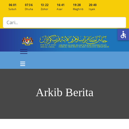
06:01
07:36
13:22
16:41
19:28
20:40
Subuh
Dhuha
Zohor
Asar
Maghrib
Isyak
Cari
accessible
Arkib Berita