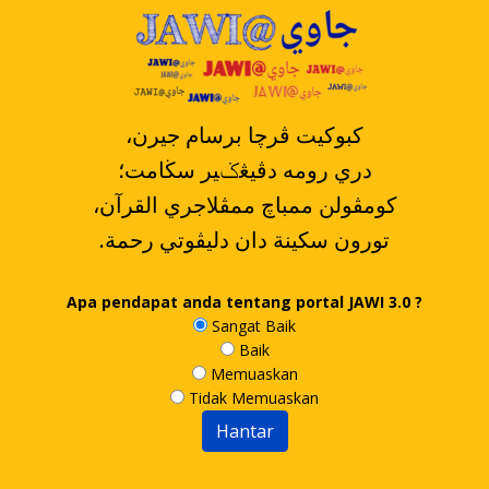
،کبوکيت ڤرچا برسام جيرن
دري رومه دڤيڠݢير سڬامت؛
،کومڤولن ممباچ ممڤلاجري القرآن
.تورون سکينة دان دليڤوتي رحمة
Apa pendapat anda tentang portal JAWI 3.0 ?
Sangat Baik
Baik
Memuaskan
Tidak Memuaskan