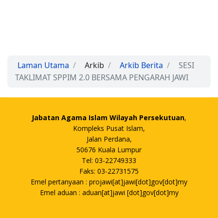
Laman Utama
Arkib
Arkib Berita
SESI
TAKLIMAT SPPIM 2.0 BERSAMA PENGARAH JAWI
Jabatan Agama Islam Wilayah Persekutuan
,
Kompleks Pusat Islam,
Jalan Perdana,
50676 Kuala Lumpur
Tel: 03-22749333
Faks: 03-22731575
Emel pertanyaan : projawi[at]jawi[dot]gov[dot]my
Emel aduan : aduan[at]jawi [dot]gov[dot]my