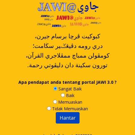
،کبوکيت ڤرچا برسام جيرن
دري رومه دڤيڠݢير سڬامت؛
،کومڤولن ممباچ ممڤلاجري القرآن
.تورون سکينة دان دليڤوتي رحمة
Apa pendapat anda tentang portal JAWI 3.0 ?
Sangat Baik
Baik
Memuaskan
Tidak Memuaskan