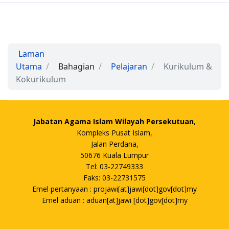
Laman
Utama
Bahagian
Pelajaran
Kurikulum &
Kokurikulum
Jabatan Agama Islam Wilayah Persekutuan
,
Kompleks Pusat Islam,
Jalan Perdana,
50676 Kuala Lumpur
Tel: 03-22749333
Faks: 03-22731575
Emel pertanyaan : projawi[at]jawi[dot]gov[dot]my
Emel aduan : aduan[at]jawi [dot]gov[dot]my