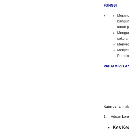
FUNGSI
Meranc
banguna
tanah p
Mengur
sekolah
Menyed
Menyele
Persek
PIAGAM PELA
Kami berjanji a
1.
Aduan kero
Kes Kec