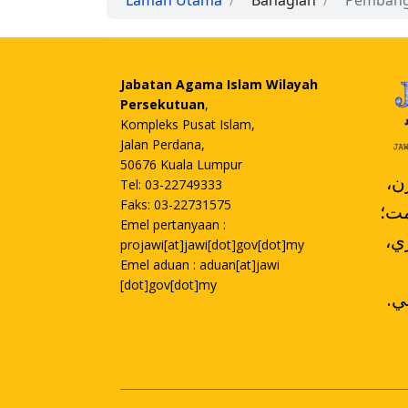
Laman Utama
Bahagian
Pemban
Jabatan Agama Islam Wilayah
Persekutuan
,
Kompleks Pusat Islam,
Jalan Perdana,
50676 Kuala Lumpur
،
Tel: 03-22749333
Faks: 03-22731575
مت؛
Emel pertanyaan :
،کومڤولن ممباچ ممڤلاجري
projawi[at]jawi[dot]gov[dot]my
Emel aduan : aduan[at]jawi
[dot]gov[dot]my
.تورون سکينة دان دليڤوتي