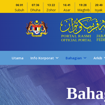
06:01
07:36
13:22
16:41
19:28
20:40
Subuh
Dhuha
Zohor
Asar
Maghrib
Isyak
Utama
Info Korporat
Bahagian
Arkib
Baha