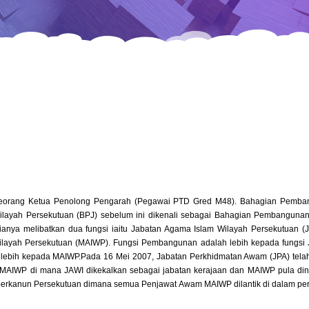
 seorang Ketua Penolong Pengarah (Pegawai PTD Gred M48). Bahagian Pemba
layah Persekutuan (BPJ) sebelum ini dikenali sebagai Bahagian Pembanguna
ianya melibatkan dua fungsi iaitu Jabatan Agama Islam Wilayah Persekutuan (J
layah Persekutuan (MAIWP). Fungsi Pembangunan adalah lebih kepada fungsi 
 lebih kepada MAIWP.
Pada 16 Mei 2007, Jabatan Perkhidmatan Awam (JPA) tel
n MAIWP di mana JAWI dikekalkan sebagai jabatan kerajaan dan MAIWP pula dina
erkanun Persekutuan dimana semua Penjawat Awam MAIWP dilantik di dalam per