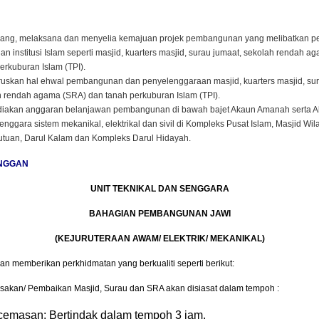
ang, melaksana dan menyelia kemajuan projek pembangunan yang melibatkan p
n institusi Islam seperti masjid, kuarters masjid, surau jumaat, sekolah rendah 
erkuburan Islam (TPI).
uskan hal ehwal pembangunan dan penyelenggaraan masjid, kuarters masjid, sur
 rendah agama (SRA) dan tanah perkuburan Islam (TPI).
iakan anggaran belanjawan pembangunan di bawah bajet Akaun Amanah serta 
nggara sistem mekanikal, elektrikal dan sivil di Kompleks Pusat Islam, Masjid Wil
utuan, Darul Kalam dan Kompleks Darul Hidayah.
NGGAN
UNIT TEKNIKAL DAN SENGGARA
BAHAGIAN PEMBANGUNAN JAWI
(KEJURUTERAAN AWAM/ ELEKTRIK/ MEKANIKAL)
kan memberikan perkhidmatan yang berkualiti seperti berikut:
sakan/ Pembaikan Masjid, Surau dan SRA akan disiasat dalam tempoh :
emasan: Bertindak dalam tempoh 3 jam.