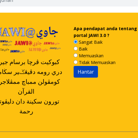
gunan
Apa pendapat anda tentang
portal JAWI 3.0 ?
Sangat Baik
Baik
Memuaskan
کبوکيت ڤرچا برسام جيرن
Tidak Memuaskan
دري رومه دڤيڠݢير سڬا
القرآن
رحمة