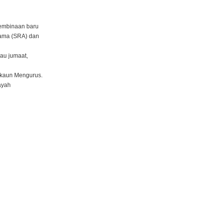
embinaan baru
agama (SRA) dan
au jumaat,
Akaun Mengurus.
ayah