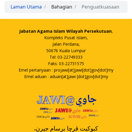
Laman Utama
Bahagian
Penguatkuasaan
Jabatan Agama Islam Wilayah Persekutuan
,
Kompleks Pusat Islam,
Jalan Perdana,
50676 Kuala Lumpur
Tel: 03-22749333
Faks: 03-22731575
Emel pertanyaan : projawi[at]jawi[dot]gov[dot]my
Emel aduan : aduan[at]jawi [dot]gov[dot]my
،کبوکيت ڤرچا برسام جيرن