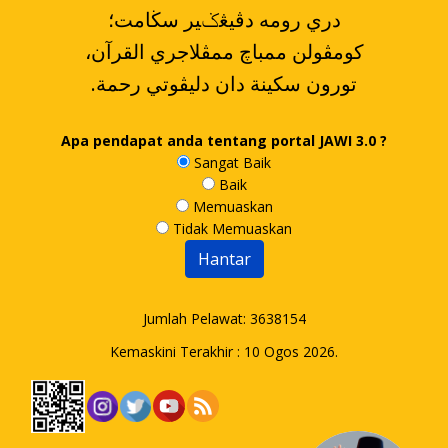
دري رومه دڤيڠݢير سڬامت؛
،کومڤولن ممباچ ممڤلاجري القرآن
.تورون سکينة دان دليڤوتي رحمة
Apa pendapat anda tentang portal JAWI 3.0 ?
Sangat Baik
Baik
Memuaskan
Tidak Memuaskan
Jumlah Pelawat:
3638154
Kemaskini Terakhir : 10 Ogos 2026.