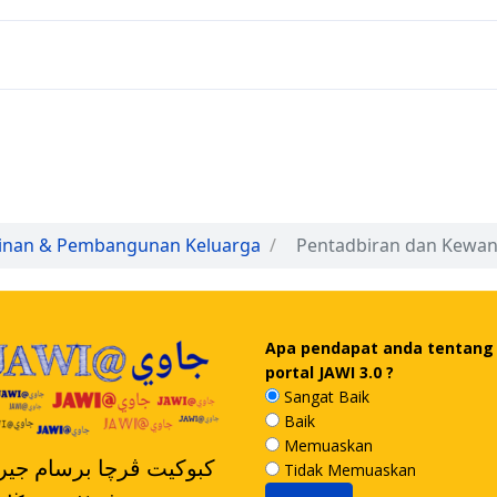
inan & Pembangunan Keluarga
Pentadbiran dan Kewa
Apa pendapat anda tentang
portal JAWI 3.0 ?
Sangat Baik
Baik
Memuaskan
کبوکيت ڤرچا برسام جيرن
Tidak Memuaskan