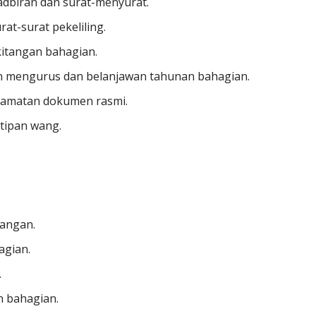
adbiran dan surat-menyurat.
at-surat pekeliling.
itangan bahagian.
 mengurus dan belanjawan tahunan bahagian.
lamatan dokumen rasmi.
tipan wang.
tangan.
agian.
.
n bahagian.