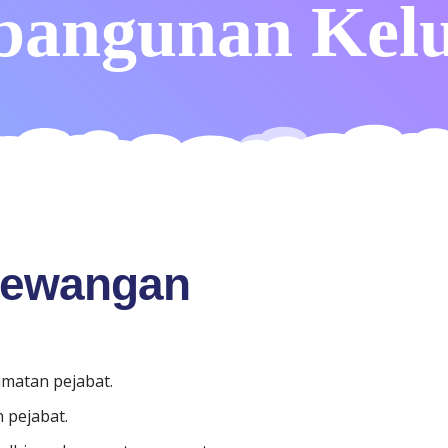
angunan Kel
Kewangan
matan pejabat.
 pejabat.