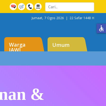
Cari
Jumaat, 7 Ogos 2026 |
22 Safar 1448 H
accessible
Warga
Umum
JAWI
inan &