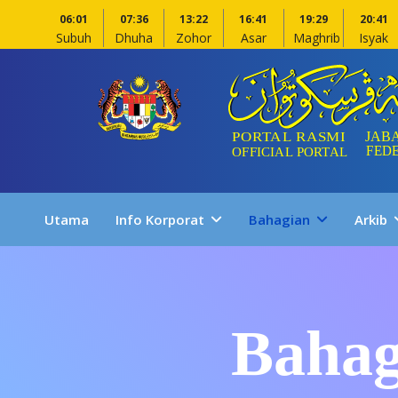
06:01
07:36
13:22
16:41
19:29
20:41
Subuh
Dhuha
Zohor
Asar
Maghrib
Isyak
Utama
Info Korporat
Bahagian
Arkib
Bahag