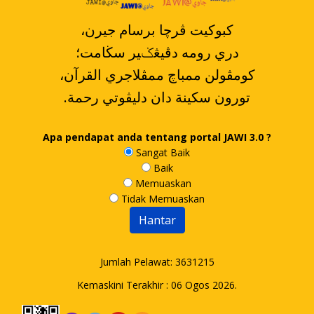
،کبوکيت ڤرچا برسام جيرن
دري رومه دڤيڠݢير سڬامت؛
،کومڤولن ممباچ ممڤلاجري القرآن
.تورون سکينة دان دليڤوتي رحمة
Apa pendapat anda tentang portal JAWI 3.0 ?
Sangat Baik
Baik
Memuaskan
Tidak Memuaskan
Jumlah Pelawat:
3631215
Kemaskini Terakhir : 06 Ogos 2026.