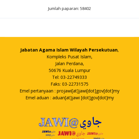
Jumlah paparan: 58402
Jabatan Agama Islam Wilayah Persekutuan
,
Kompleks Pusat Islam,
Jalan Perdana,
50676 Kuala Lumpur
Tel: 03-22749333
Faks: 03-22731575
Emel pertanyaan : projawi[at]jawi[dot]gov[dot]my
Emel aduan : aduan[at]jawi [dot]gov[dot]my