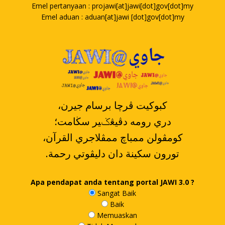
Emel pertanyaan : projawi[at]jawi[dot]gov[dot]my
Emel aduan : aduan[at]jawi [dot]gov[dot]my
،کبوکيت ڤرچا برسام جيرن
دري رومه دڤيڠݢير سڬامت؛
،کومڤولن ممباچ ممڤلاجري القرآن
.تورون سکينة دان دليڤوتي رحمة
Apa pendapat anda tentang portal JAWI 3.0 ?
Sangat Baik
Baik
Memuaskan