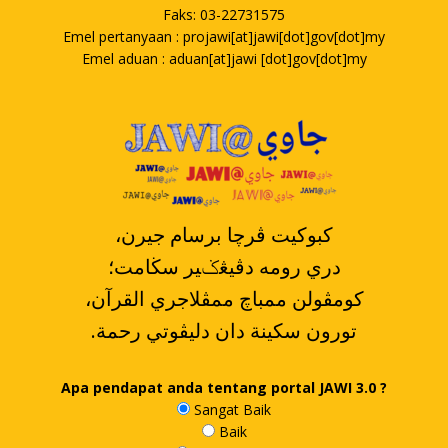
Faks: 03-22731575
Emel pertanyaan : projawi[at]jawi[dot]gov[dot]my
Emel aduan : aduan[at]jawi [dot]gov[dot]my
،کبوکيت ڤرچا برسام جيرن
دري رومه دڤيڠݢير سڬامت؛
،کومڤولن ممباچ ممڤلاجري القرآن
.تورون سکينة دان دليڤوتي رحمة
Apa pendapat anda tentang portal JAWI 3.0 ?
Sangat Baik
Baik