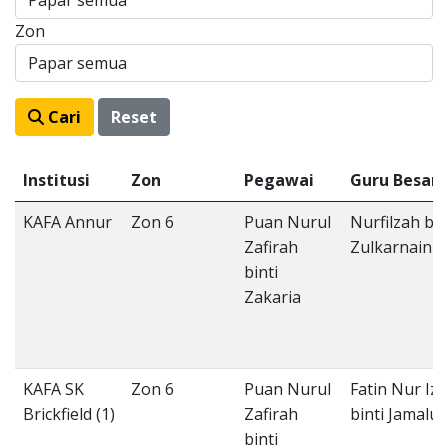
Zon
Cari
Reset
Institusi
Zon
Pegawai
Guru Besar
KAFA Annur
Zon 6
Puan Nurul
Nurfilzah bin
Zafirah
Zulkarnain
binti
Zakaria
KAFA SK
Zon 6
Puan Nurul
Fatin Nur Izz
Brickfield (1)
Zafirah
binti Jamalud
binti