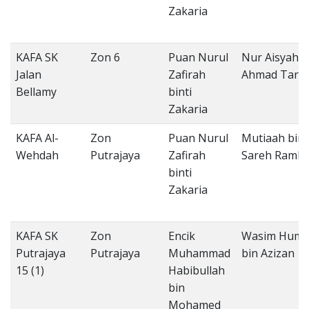
Zakaria
KAFA SK
Zon 6
Puan Nurul
Nur Aisyah b
Jalan
Zafirah
Ahmad Tarmi
Bellamy
binti
Zakaria
KAFA Al-
Zon
Puan Nurul
Mutiaah bint
Wehdah
Putrajaya
Zafirah
Sareh Ramli
binti
Zakaria
KAFA SK
Zon
Encik
Wasim Huma
Putrajaya
Putrajaya
Muhammad
bin Azizan
15 (1)
Habibullah
bin
Mohamed