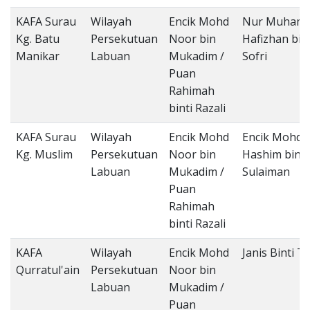
KAFA Surau
Wilayah
Encik Mohd
Nur Muham
Kg. Batu
Persekutuan
Noor bin
Hafizhan bin
Manikar
Labuan
Mukadim /
Sofri
Puan
Rahimah
binti Razali
KAFA Surau
Wilayah
Encik Mohd
Encik Mohd
Kg. Muslim
Persekutuan
Noor bin
Hashim bin
Labuan
Mukadim /
Sulaiman
Puan
Rahimah
binti Razali
KAFA
Wilayah
Encik Mohd
Janis Binti T
Qurratul'ain
Persekutuan
Noor bin
Labuan
Mukadim /
Puan