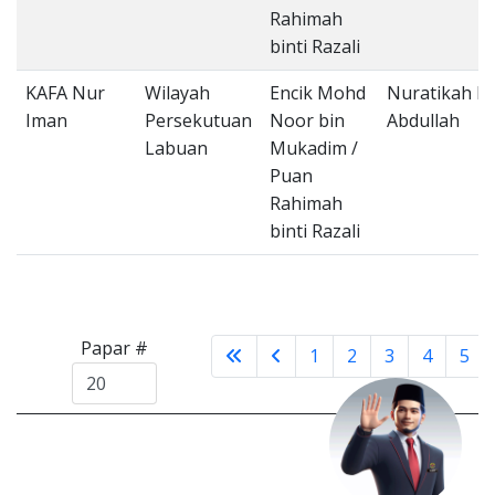
Rahimah
binti Razali
KAFA Nur
Wilayah
Encik Mohd
Nuratikah bi
Iman
Persekutuan
Noor bin
Abdullah
Labuan
Mukadim /
Puan
Rahimah
binti Razali
Papar #
1
2
3
4
5