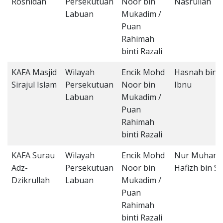
Roshidah
Persekutuan
Noor bin
Nasrullah
Labuan
Mukadim /
Puan
Rahimah
binti Razali
KAFA Masjid
Wilayah
Encik Mohd
Hasnah binti
Sirajul Islam
Persekutuan
Noor bin
Ibnu
Labuan
Mukadim /
Puan
Rahimah
binti Razali
KAFA Surau
Wilayah
Encik Mohd
Nur Muham
Adz-
Persekutuan
Noor bin
Hafizh bin So
Dzikrullah
Labuan
Mukadim /
Puan
Rahimah
binti Razali