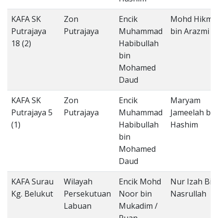
KAFA SK
Zon
Encik
Mohd Hikma
Putrajaya
Putrajaya
Muhammad
bin Arazmi
18 (2)
Habibullah
bin
Mohamed
Daud
KAFA SK
Zon
Encik
Maryam
Putrajaya 5
Putrajaya
Muhammad
Jameelah bin
(1)
Habibullah
Hashim
bin
Mohamed
Daud
KAFA Surau
Wilayah
Encik Mohd
Nur Izah Bint
Kg. Belukut
Persekutuan
Noor bin
Nasrullah
Labuan
Mukadim /